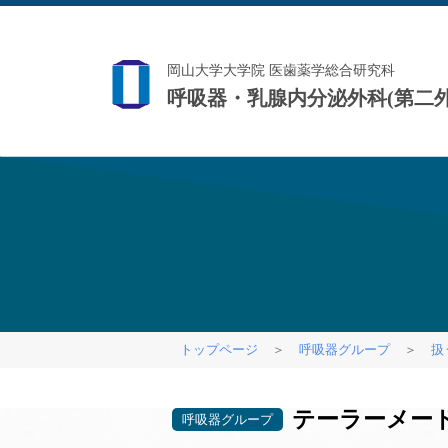
岡山大学大学院 医歯薬学総合研究科
呼吸器・乳腺内分泌外科(第二外
トップページ
＞
呼吸器グループ
＞
扱
テーラーメー
呼吸器グループ