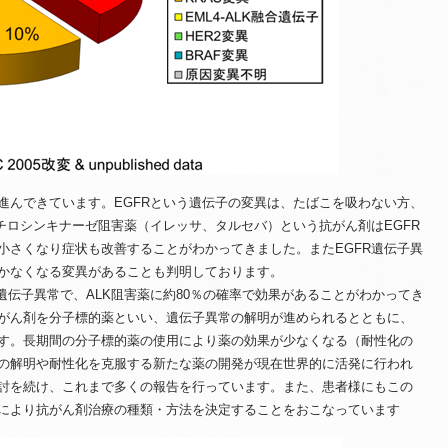
んできています。EGFRという遺伝子の変異は、たばこを吸わない方、
チロシンキナーゼ阻害薬（イレッサ、タルセバ）という抗がん剤はEGFR
小さくなり症状も改善することがわかってきました。またEGFR遺伝子異
かなくなる変異があることも判明しております。
な遺伝子異常で、ALK阻害薬に約80％の確率で効果があることがわかってき
がん剤を分子標的薬といい、遺伝子異常の解明が進められるとともに、
す。長期間の分子標的薬の使用により薬の効果が少なくなる（耐性化の
の解明や耐性化を克服する新たな薬の開発が現在世界的に活発に行われ
討を続け、これまで多くの報告を行っています。また、患者様にもこの
により抗がん剤治療の種類・方法を決定することをおこなっています