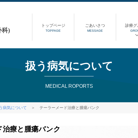
トップページ
ごあいさつ
診療グ
科)
TOPPAGE
MESSAGE
GRO
扱う病気について
MEDICAL ROPORTS
う病気について
＞
テーラーメード治療と腫瘍バンク
ド治療と腫瘍バンク