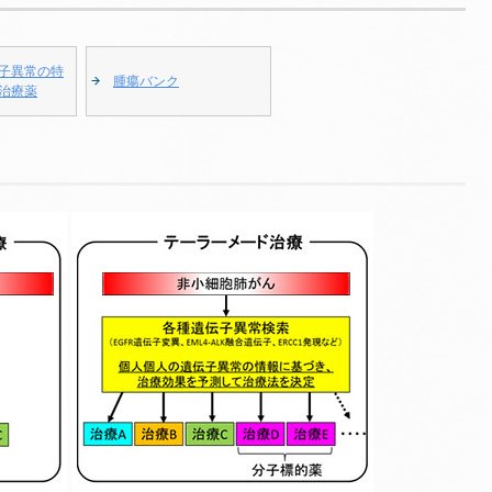
子異常の特
腫瘍バンク
治療薬