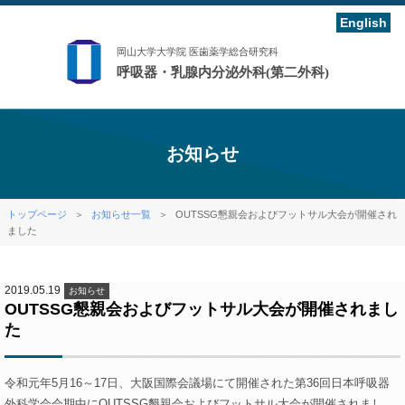
English
岡山大学大学院 医歯薬学総合研究科
呼吸器・乳腺内分泌外科(第二外科)
お知らせ
トップページ
＞
お知らせ一覧
＞
OUTSSG懇親会およびフットサル大会が開催され
ました
2019.05.19
お知らせ
OUTSSG懇親会およびフットサル大会が開催されまし
た
令和元年5月16～17日、大阪国際会議場にて開催された第36回日本呼吸器
外科学会会期中にOUTSSG懇親会およびフットサル大会が開催されまし